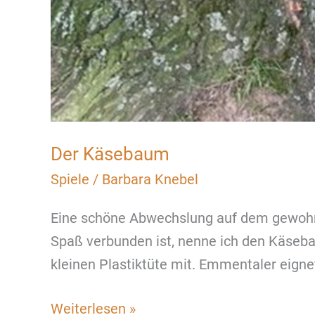
Der Käsebaum
Spiele
/
Barbara Knebel
Eine schöne Abwechslung auf dem gewohnte
Spaß verbunden ist, nenne ich den Käsebau
kleinen Plastiktüte mit. Emmentaler eigne
Der
Weiterlesen »